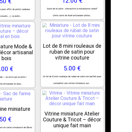
12.00 €
.50 €
Style de la carte : interactive à mécanisme rotatif
e pour offrir de petits cadeaux
Cette carte de Noël artisanale utilise...
cravate,...). La boîte...
Lot de 8 mini rouleaux de
niature Mode &
ruban de satin pour
écor artisanal
vitrine couture
 bois
5.00 €
.00 €
Ce lot de 8 mini rouleaux de ruban de satin est parfait pour
de — un écrin qui en jette !
compléter une vitrine miniature sur...
ine artisanale en bois...
ine miniature
Vitrine miniature Atelier
.50 €
Couture & Tricot – décor
unique fait main
ture en coton rembourré de fibres