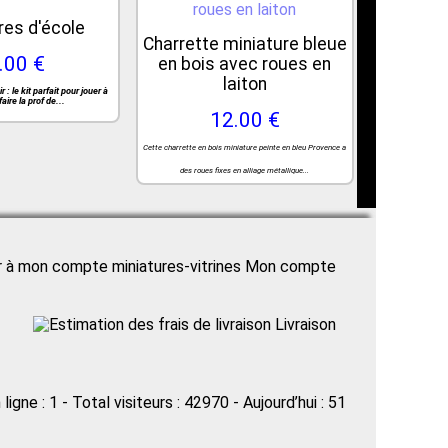
vres d'école
Charrette miniature bleue
.00 €
en bois avec roues en
laiton
 : le kit parfait pour jouer à
faire la prof de...
12.00 €
Cette charrette en bois miniature peinte en bleu Provence a
des roues fixes en alliage métallique...
Mon compte
Livraison
 ligne : 1 - Total visiteurs : 42970 - Aujourd’hui : 51