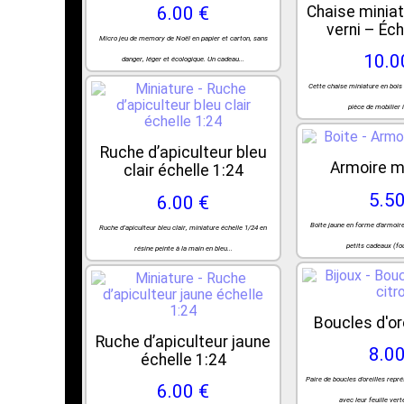
Chaise miniat
6.00 €
verni – Éch
Micro jeu de memory de Noël en papier et carton, sans
10.0
danger, léger et écologique. Un cadeau...
Cette chaise miniature en bois 
pièce de mobilier i
Ruche d’apiculteur bleu
Armoire m
clair échelle 1:24
5.50
6.00 €
Boîte jaune en forme d'armoire
Ruche d’apiculteur bleu clair, miniature échelle 1/24 en
petits cadeaux (foul
résine peinte à la main en bleu...
Boucles d'ore
Ruche d’apiculteur jaune
8.00
échelle 1:24
Paire de boucles d'oreilles repr
6.00 €
avec leur feuille vert