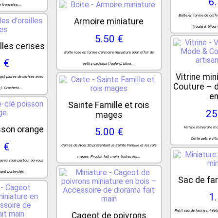
6
 française,...
Boîte en forme de coffr
Armoire miniature
(foulard, bijou, 
5.50 €
lles cerises
Boîte rose en forme d'armoire miniature pour offrir de
 €
petits cadeaux (foulard, bijou,...
Vitrine mi
ngs) paires de cerises avec
Couture – d
). Crochets...
en
Sainte Famille et rois
25
mages
sson orange
Vitrine miniature mo
5.00 €
Cette petite vitr
 €
Cartes de Noël 3D présentant la Sainte Famille et les rois
mages. Produit fait main, toutes les...
 avec vous partout où vous
ant porte-clés...
Sac de far
1
Petit sac de farine minia
Cageot de poivrons