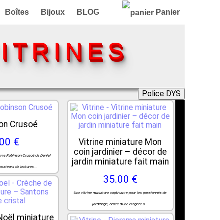
Boîtes
Bijoux
BLOG
Panier
ITRINES
Police DYS
on Crusoé
.00 €
Vitrine miniature Mon
coin jardinier – décor de
livre Robinson Crusoé de Daniel
jardin miniature fait main
amateurs de lectures...
35.00 €
Une vitrine miniature captivante pour les passionnés de
jardinage, ornée d'une étagère à...
Noël miniature