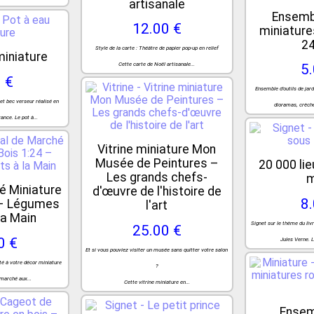
artisanale
Ensembl
12.00 €
miniatures
2
Style de la carte : Théâtre de papier pop-up en relief
miniature
Cette carte de Noël artisanale...
5
 €
Ensemble d'outils de jar
et bec verseur réalisé en
dioramas, crèche
ance. Le pot à...
Vitrine miniature Mon
Musée de Peintures –
20 000 li
Les grands chefs-
m
é Miniature
d'œuvre de l'histoire de
8
 – Légumes
l'art
la Main
Signet sur le thème du liv
25.00 €
0 €
Jules Verne. 
Et si vous pouviez visiter un musée sans quitter votre salon
té à votre décor miniature
?
 marché aux...
Cette vitrine miniature en...
Ensem