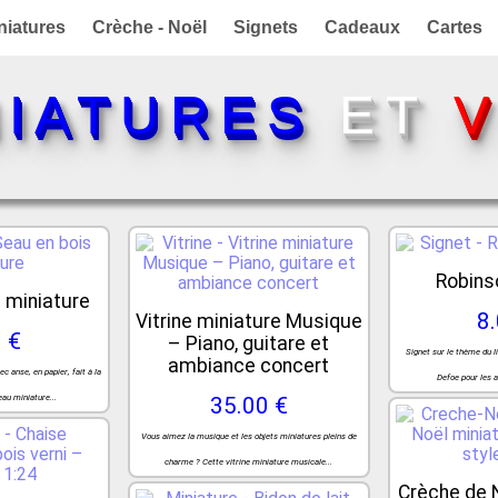
niatures
Crèche - Noël
Signets
Cadeaux
Cartes
NIATURES
ET
V
Robins
 miniature
8
Vitrine miniature Musique
 €
– Piano, guitare et
Signet sur le thème du 
ambiance concert
c anse, en papier, fait à la
Defoe pour les 
au miniature...
35.00 €
Vous aimez la musique et les objets miniatures pleins de
charme ? Cette vitrine miniature musicale...
Crèche de 