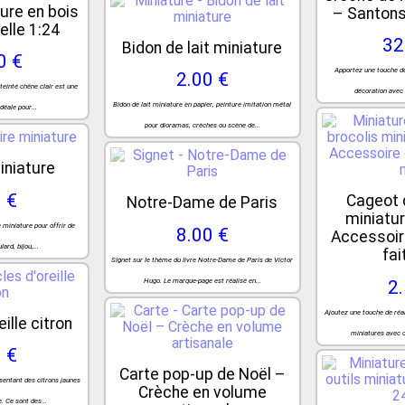
ure en bois
– Santons 
elle 1:24
32
Bidon de lait miniature
0 €
Apportez une touche de
2.00 €
teinté chêne clair est une
décoration avec 
Bidon de lait miniature en papier, peinture imitation métal
déale pour...
pour dioramas, crèches ou scène de...
iniature
 €
Cageot 
Notre-Dame de Paris
miniatur
 miniature pour offrir de
8.00 €
Accessoir
ard, bijou,...
fai
Signet sur le thème du livre Notre-Dame de Paris de Victor
Hugo. Le marque-page est réalisé en...
2
Ajoutez une touche de réa
ille citron
miniatures avec c
 €
Carte pop-up de Noël –
ésentant des citrons jaunes
Crèche en volume
e. Ce sont des...