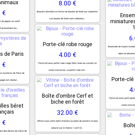
animaux
8.00 €
 €
Boucles d'oreilles en forme de Boules de Noël sur chaînette.
Ensem
Les boules de Noël sont réalisées...
miniatures
e de papier en relief
D présentant les...
6
Porte-clé robe rouge
Ensemble de 6 pots miniatu
s de Paris
4.00 €
dans un diorama
 €
Porte-clé avec petite robe rouge faite main au crochet en
coton mercerisé. La petite robe est...
Les mystères de Paris de
Porte-clé
age est réalisé...
4
Boîte d'ombre Cerf et
Porte-clé avec petit pani
biche en forêt
illes béret
coton merceri
ançais
32.00 €
 €
Offrez-vous cette boîte d’ombre ou boîte de lumière en bois
Boît
naturel sur le thème « Cerf et...
ant des bérets de marin de