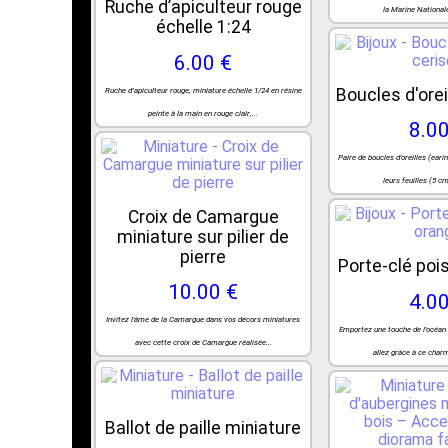
Ruche d’apiculteur rouge
la Marine Nationale
échelle 1:24
6.00 €
Boucles d'orei
Ruche d’apiculteur rouge, miniature échelle 1/24 en résine
peinte à la main en rouge clair,...
8.00
Paire de boucles d'oreilles (eari
leurs feuilles (5 cm
Croix de Camargue
miniature sur pilier de
pierre
Porte-clé poi
10.00 €
4.00
Invitez l'âme de la Camargue dans vos décors miniatures
Emportez une touche de l'océan
avec cette croix de Camargue réalisée...
allez grâce à ce charm
Ballot de paille miniature