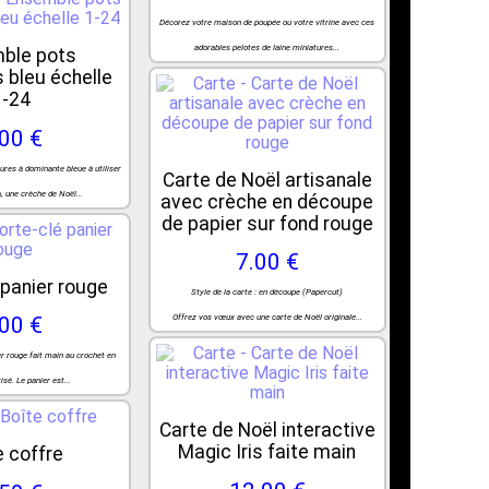
Décorez votre maison de poupée ou votre vitrine avec ces
adorables pelotes de laine miniatures...
ble pots
 bleu échelle
1-24
.00 €
res à dominante bleue à utiliser
Carte de Noël artisanale
, une crèche de Noël...
avec crèche en découpe
de papier sur fond rouge
7.00 €
 panier rouge
Style de la carte : en découpe (Papercut)
.00 €
Offrez vos vœux avec une carte de Noël originale...
er rouge fait main au crochet en
sé. Le panier est...
Carte de Noël interactive
Magic Iris faite main
e coffre