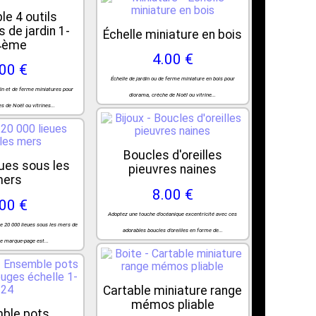
e 4 outils
 de jardin 1-
Échelle miniature en bois
4ème
4.00 €
.00 €
Échelle de jardin ou de ferme miniature en bois pour
din et de ferme miniatures pour
diorama, crèche de Noël ou vitrine...
s de Noël ou vitrines...
Boucles d'oreilles
eues sous les
pieuvres naines
ers
8.00 €
.00 €
Adoptez une touche d'océanique excentricité avec ces
re 20 000 lieues sous les mers de
adorables boucles d'oreilles en forme de...
Le marque-page est...
Cartable miniature range
mémos pliable
ble pots