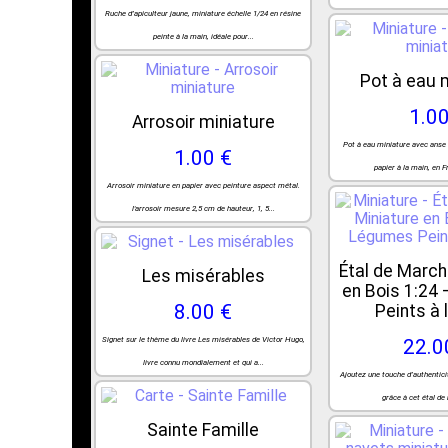
Ruche d’apiculteur jaune, miniature échelle 1/24 en résine
peinte à la main, idéale pour...
Pot à eau 
1.00
Arrosoir miniature
Pot à eau miniature avec anse 
1.00 €
papier à la main, en Fr
Arrosoir miniature en papier avec peinture aspect métal.
l'arrosoir mesure 2,5 cm de hauteur, 1, 5...
Étal de March
Les misérables
en Bois 1:24
8.00 €
Peints à 
Signet sur le thème du livre Les misérables de Victor Hugo,
22.0
livre connu mondialement et qui a...
Ajoutez une touche d’authentici
grâce à cet étal de
Sainte Famille