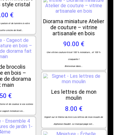
style cristal
.00 €
Diorama miniature Atelier
 poésie et de lumière à votre
de couture – vitrine
cette crèche de Noël...
artisanale en bois
90.00 €
Une vitrine couture-tricot 100 % miniature… et 100 %
craquante !
de brocolis
Bienvenue dans...
e en bois –
e de diorama
t main
Les lettres de mon
.50 €
moulin
lisme et de couleur à vos scènes
8.00 €
e cageot miniature en...
Signet sur le thème du livre Les lettres de mon moulin de
Alphonse Daudet. Le marque-page est...