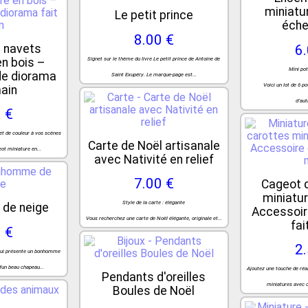
miniatu
Le petit prince
éche
8.00 €
 navets
6
en bois –
Signet sur le thème du livre Le petit prince de Antoine de
Mini pot
de diorama
Saint Exupéry. Le marque-page est...
Voici un lot de 6 p
main
d’aut
 €
et de couleur à vos scènes
Carte de Noël artisanale
ot miniature en...
avec Nativité en relief
7.00 €
Cageot 
miniatur
Style de la carte : élégante
de neige
Accessoir
Vous recherchez une carte de Noël élégante, originale et...
fai
 €
2
 qui présente un bonhomme
'un beau chapeau...
Ajoutez une touche de réa
Pendants d'oreilles
miniatures avec c
Boules de Noël