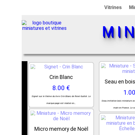
Vitrines
Mi
MI
Crin Blanc
Seau en bois
8.00 €
1.00
Signet sur le thème du livre Crin Blanc de René Guillot. Le
Seau imitation bois miniature ave
marque-page est réalisé en...
main en France. Le se
Micro memory de Noël