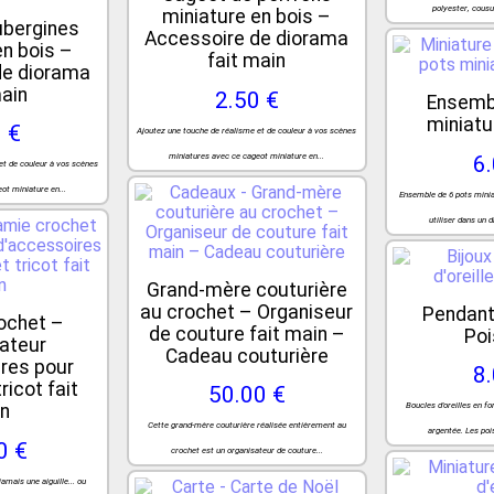
polyester, cousu
miniature en bois –
ubergines
Accessoire de diorama
en bois –
fait main
de diorama
main
2.50 €
Ensemb
miniatu
 €
Ajoutez une touche de réalisme et de couleur à vos scènes
miniatures avec ce cageot miniature en...
6
et de couleur à vos scènes
ot miniature en...
Ensemble de 6 pots minia
utiliser dans un 
Grand-mère couturière
au crochet – Organiseur
Pendants
ochet –
de couture fait main –
Po
ateur
Cadeau couturière
res pour
8
ricot fait
50.00 €
n
Boucles d'oreilles en f
Cette grand-mère couturière réalisée entièrement au
argentée. Les poi
0 €
crochet est un organisateur de couture...
amais une aiguille... ou