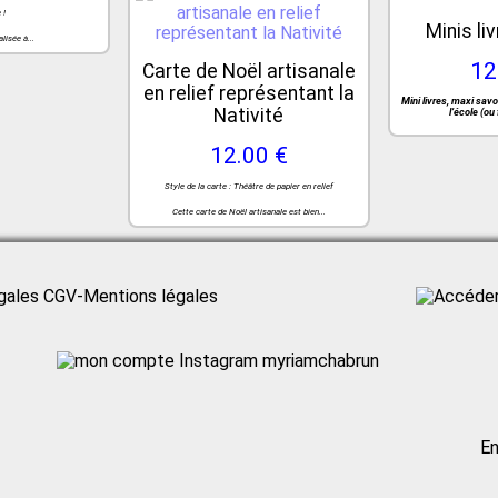
 !
Minis li
lisée à...
12
Carte de Noël artisanale
en relief représentant la
Mini livres, maxi savoir
Nativité
l’école (ou 
12.00 €
Style de la carte : Théâtre de papier en relief
Cette carte de Noël artisanale est bien...
CGV-Mentions légales
myriamchabrun
En