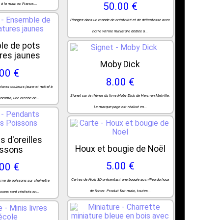
50.00 €
 à la main en France....
Plongez dans un monde de créativité et de délicatesse avec
notre vitrine miniature dédiée à...
le de pots
res jaunes
Moby Dick
.00 €
8.00 €
tures couleurs jaune et métal à
Signet sur le thème du livre Moby Dick de Herman Melville.
diorama, une crèche de...
Le marque-page est réalisé en...
 d'oreilles
Houx et bougie de Noël
issons
5.00 €
.00 €
Cartes de Noël 3D présentant une bougie au milieu du houx
orme de poissons sur chaînette
de l'hiver. Produit fait main, toutes...
ssons sont réalisés en...