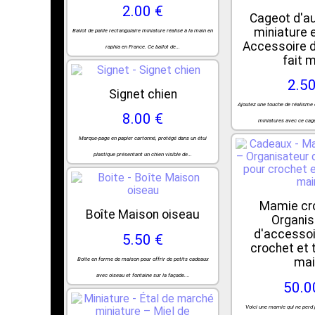
2.00 €
Cageot d'a
miniature 
Ballot de paille rectangulaire miniature réalisé à la main en
Accessoire 
raphia en France. Ce ballot de...
fait 
2.50
Signet chien
Ajoutez une touche de réalisme 
8.00 €
miniatures avec ce cage
Marque-page en papier cartonné, protégé dans un étui
plastique présentant un chien visible de...
Mamie cr
Boîte Maison oiseau
Organis
d'accessoi
5.50 €
crochet et t
mai
Boîte en forme de maison pour offrir de petits cadeaux
avec oiseau et fontaine sur la façade....
50.0
Voici une mamie qui ne perd j