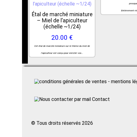
presque
Entièrement réa
Étal de marché miniature
– Miel de l’apiculteur
(échelle ~1/24)
20.00 €
Cet étal de marché miniature sur le thème du miel de
l’apiculteur est conçu pour enrichir vos...
Contact
© Tous droits réservés 2026