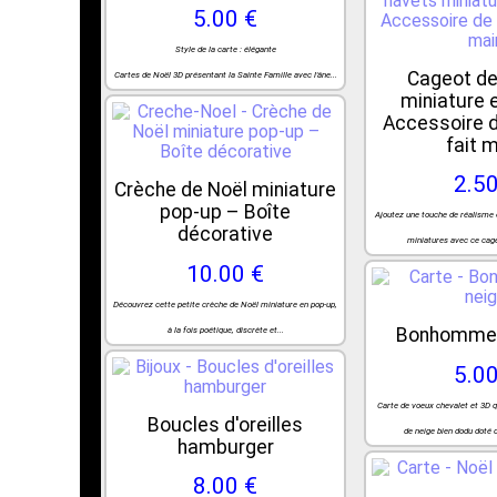
5.00 €
Style de la carte : élégante
Cageot de
Cartes de Noël 3D présentant la Sainte Famille avec l'âne...
miniature 
Accessoire 
fait 
2.50
Crèche de Noël miniature
pop-up – Boîte
Ajoutez une touche de réalisme 
décorative
miniatures avec ce cage
10.00 €
Découvrez cette petite crèche de Noël miniature en pop-up,
Bonhomme 
à la fois poétique, discrète et...
5.00
Carte de voeux chevalet et 3D
Boucles d'oreilles
de neige bien dodu doté d
hamburger
8.00 €