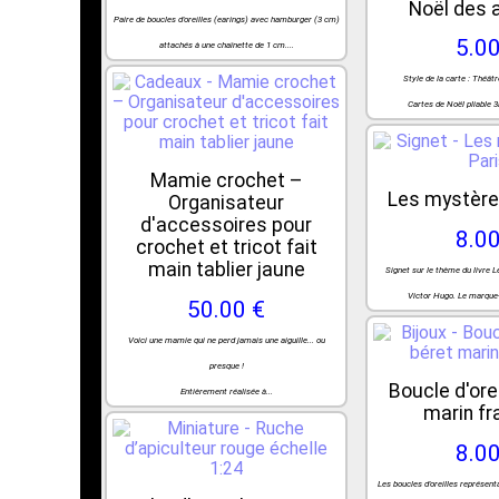
Noël des 
Paire de boucles d'oreilles (earings) avec hamburger (3 cm)
5.00
attachés à une chaînette de 1 cm....
Style de la carte : Théâtr
Cartes de Noël pliable 3
Mamie crochet –
Les mystère
Organisateur
d'accessoires pour
8.00
crochet et tricot fait
main tablier jaune
Signet sur le thème du livre 
Victor Hugo. Le marque-p
50.00 €
Voici une mamie qui ne perd jamais une aiguille... ou
presque !
Boucle d'ore
Entièrement réalisée à...
marin fr
8.00
Les boucles d'oreilles représent