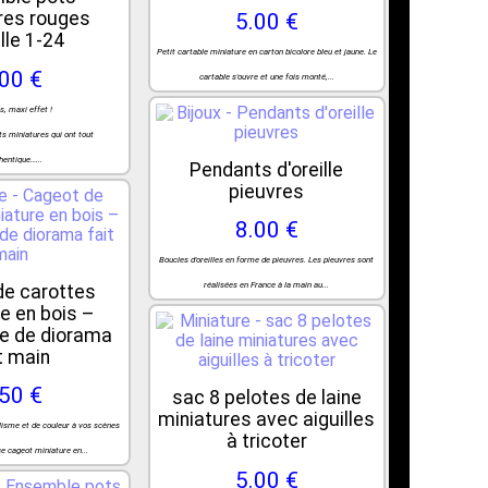
res rouges
5.00 €
lle 1-24
Petit cartable miniature en carton bicolore bleu et jaune. Le
.00 €
cartable s'ouvre et une fois monté,...
s, maxi effet !
ots miniatures qui ont tout
hentique…...
Pendants d'oreille
pieuvres
8.00 €
Boucles d'oreilles en forme de pieuvres. Les pieuvres sont
réalisées en France à la main au...
de carottes
e en bois –
e de diorama
t main
.50 €
sac 8 pelotes de laine
miniatures avec aiguilles
lisme et de couleur à vos scènes
à tricoter
e cageot miniature en...
5.00 €